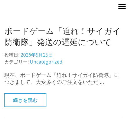
コ
ディレクティングマップ
地図を演出する
ン
テ
ン
ボードゲーム「迫れ！サイガイ
ツ
へ
防衛隊」発送の遅延について
ス
キ
投稿日:
2026年5月25日
ッ
カテゴリー:
Uncategorized
プ
(Enter
現在、ボードゲーム「迫れ！サイガイ防衛隊」に
を
つきまして、大変多くのご注文をいただ …
押
す)
続きを読む