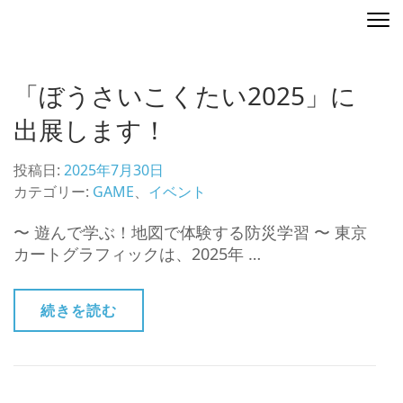
コ
ディレクティングマップ
地図を演出する
ン
テ
ン
「ぼうさいこくたい2025」に
ツ
へ
出展します！
ス
キ
投稿日:
2025年7月30日
ッ
カテゴリー:
GAME
、
イベント
プ
(Enter
〜 遊んで学ぶ！地図で体験する防災学習 〜 東京
を
カートグラフィックは、2025年 …
押
す)
続きを読む