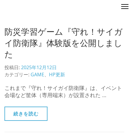
コ
ディレクティングマップ
地図を演出する
ン
テ
ン
防災学習ゲーム『守れ！サイガ
ツ
へ
イ防衛隊』体験版を公開しまし
ス
た
キ
ッ
プ
投稿日:
2025年12月12日
(Enter
カテゴリー:
GAME
、
HP更新
を
これまで『守れ！サイガイ防衛隊』は、イベント
押
会場など筐体（専用端末）が設置された …
す)
続きを読む