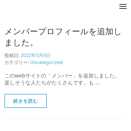
コ
ディレクティングマップ
地図を演出する
ン
テ
ン
メンバープロフィールを追加し
ツ
へ
ました。
ス
キ
投稿日:
2022年5月6日
ッ
カテゴリー:
Uncategorized
プ
(Enter
このwebサイトの「メンバー」を追加しました。
を
楽しそうな人たちがたくさんです。も …
押
す)
続きを読む