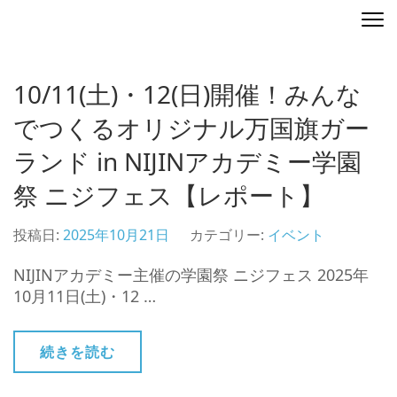
コ
ディレクティングマップ
地図を演出する
ン
テ
ン
10/11(土)・12(日)開催！みんな
ツ
へ
でつくるオリジナル万国旗ガー
ス
ランド in NIJINアカデミー学園
キ
ッ
祭 ニジフェス【レポート】
プ
(Enter
投稿日:
2025年10月21日
カテゴリー:
イベント
を
押
NIJINアカデミー主催の学園祭 ニジフェス 2025年
す)
10月11日(土)・12 …
続きを読む