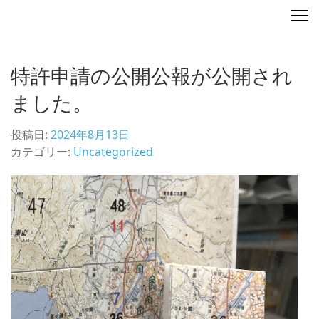
コ
ディレクティングマップ
地図を演出する
ン
テ
ン
特許申請の公開公報が公開され
ツ
へ
ました。
ス
キ
投稿日:
2024年8月13日
ッ
カテゴリー:
Uncategorized
プ
(Enter
を
押
す)