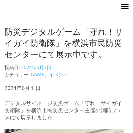
コ
ディレクティングマップ
地図を演出する
ン
テ
ン
防災デジタルゲーム「守れ！サ
ツ
へ
イガイ防衛隊」を横浜市民防災
ス
センターにて展示中です。
キ
ッ
プ
投稿日:
2024年6月2日
(Enter
カテゴリー:
GAME
、
イベント
を
2024年6月１日
押
す)
デジタルサイネージ防災ゲーム「守れ！サイガイ
防衛隊」を横浜市民防災センター主催の消防フェ
スにて展示しました。