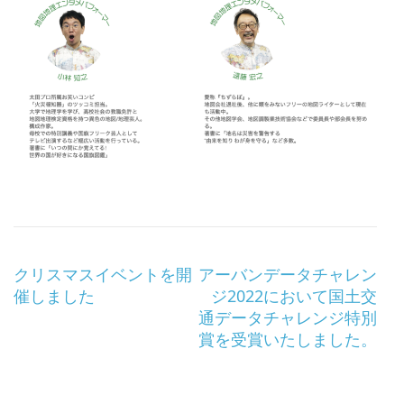
投
クリスマスイベントを開
アーバンデータチャレン
稿
催しました
ジ2022において国土交
ナ
通データチャレンジ特別
ビ
賞を受賞いたしました。
ゲ
ー
シ