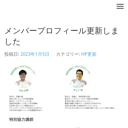
コ
ディレクティングマップ
地図を演出する
ン
テ
ン
メンバープロフィール更新しま
ツ
へ
した
ス
キ
投稿日:
2023年1月5日
カテゴリー:
HP更新
ッ
プ
(Enter
を
押
す)