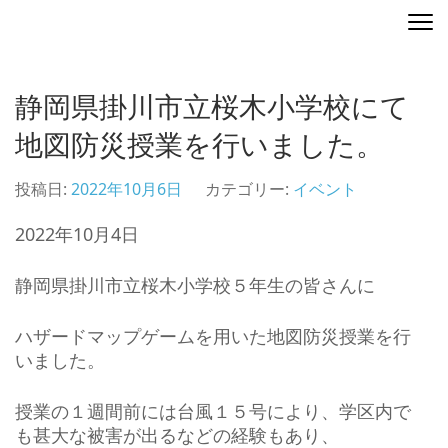
コ
ディレクティングマップ
地図を演出する
ン
テ
ン
静岡県掛川市立桜木小学校にて
ツ
へ
地図防災授業を行いました。
ス
キ
投稿日:
2022年10月6日
カテゴリー:
イベント
ッ
プ
2022年10月4日
(Enter
を
静岡県掛川市立桜木小学校５年生の皆さんに
押
す)
ハザードマップゲームを用いた地図防災授業を行
いました。
授業の１週間前には台風１５号により、学区内で
も甚大な被害が出るなどの経験もあり、